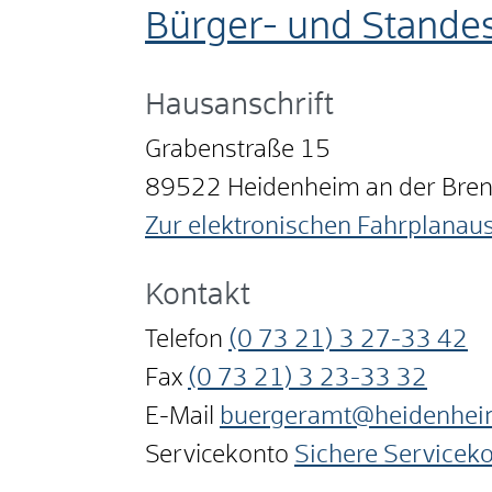
Bürger- und Stande
Hausanschrift
Grabenstraße 15
89522
Heidenheim an der Bre
Zur elektronischen Fahrplanau
Kontakt
Telefon
(0
73
21) 3
27-33
42
Fax
(0
73
21) 3
23-33
32
E-Mail
buergeramt@heidenhei
Servicekonto
Sichere Servicek