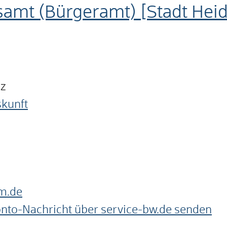
samt (Bürgeramt) [Stadt Hei
nz
skunft
m.de
onto-Nachricht über service-bw.de senden