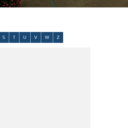
S
T
U
V
W
Z