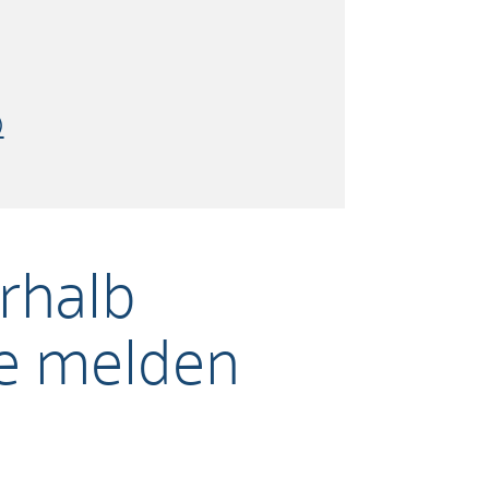
)
rhalb
de melden