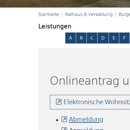
Startseite
Rathaus & Verwaltung
Bürge
Leistungen
Alphabetisches Register übersp
A
B
C
D
E
F
Onlineantrag 
Elektronische Wohnsi
Abmeldung