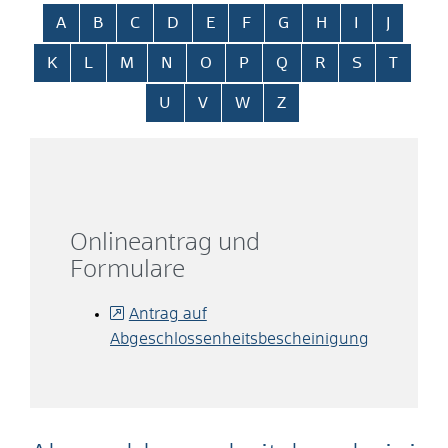
Alphabetisches Register überspringen
A
B
C
D
E
F
G
H
I
J
K
L
M
N
O
P
Q
R
S
T
U
V
W
Z
Onlineantrag und
Formulare
Antrag auf
Abgeschlossenheitsbescheinigung