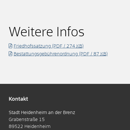
Weitere Infos
Friedhofssatzung
(PDF / 274
KB
)
Bestattungsgebührenordnung
(PDF / 87
KB
)
Kontakt
Stadt Heidenheim an der Brenz
Grabenstraße 15
89522
Heidenheim