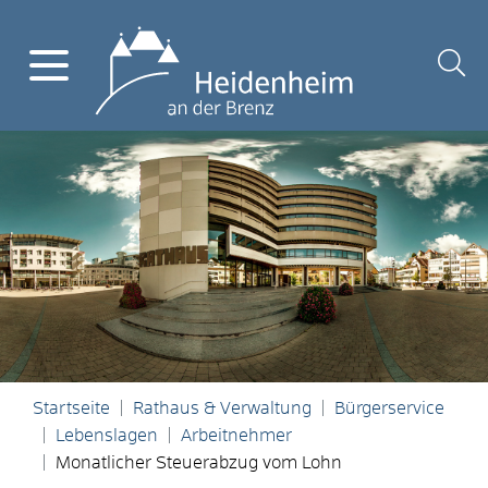
Startseite
Rathaus & Verwaltung
Bürgerservice
Lebenslagen
Arbeitnehmer
Monatlicher Steuerabzug vom Lohn