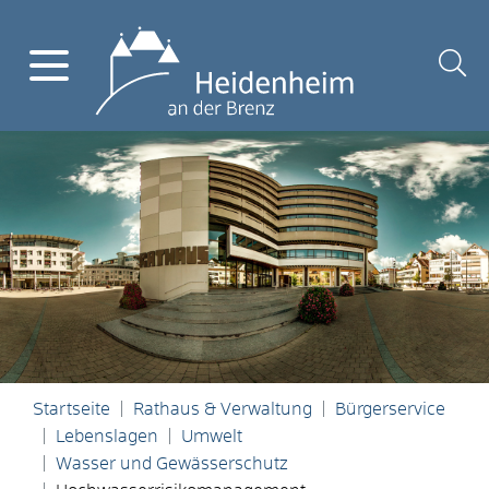
Startseite
Rathaus & Verwaltung
Bürgerservice
Lebenslagen
Umwelt
Wasser und Gewässerschutz