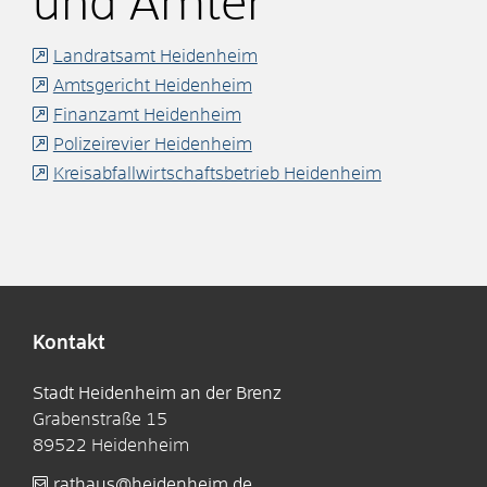
und Ämter
Landratsamt Heidenheim
Amtsgericht Heidenheim
Finanzamt Heidenheim
Polizeirevier Heidenheim
Kreisabfallwirtschaftsbetrieb Heidenheim
Kontakt
Stadt Heidenheim an der Brenz
Grabenstraße 15
89522
Heidenheim
rathaus@heidenheim.de