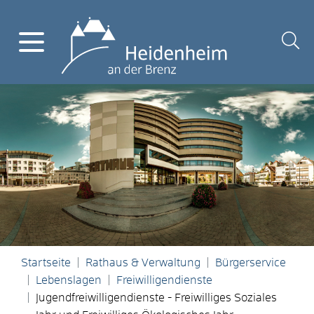
Startseite
Rathaus & Verwaltung
Bürgerservice
Lebenslagen
Freiwilligendienste
Jugendfreiwilligendienste - Freiwilliges Soziales