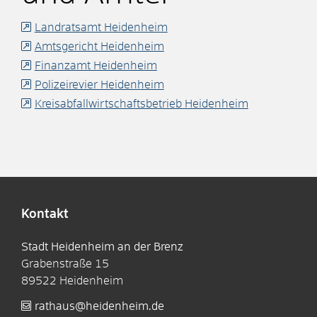
Landratsamt Heidenheim
Amtsgericht Heidenheim
Finanzamt Heidenheim
Polizeirevier Heidenheim
Kreisabfallwirtschaftsbetrieb Heidenheim
Kontakt
Stadt Heidenheim an der Brenz
Grabenstraße 15
89522
Heidenheim
rathaus@heidenheim.de