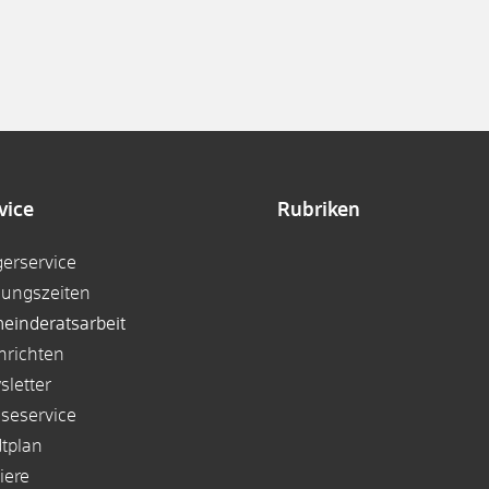
vice
Rubriken
gerservice
nungszeiten
einderatsarbeit
hrichten
sletter
sseservice
dtplan
iere