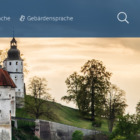
ache
Gebärdensprache