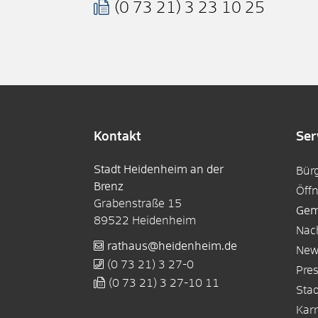
(0
73
21) 3
23
10
25
Kontakt
Ser
Stadt Heidenheim an der
Bür
Brenz
Öff
Grabenstraße 15
Gem
89522
Heidenheim
Nac
rathaus@heidenheim.de
New
(0
73
21) 3
27-0
Pre
(0
73
21) 3
27-10
11
Sta
Karr