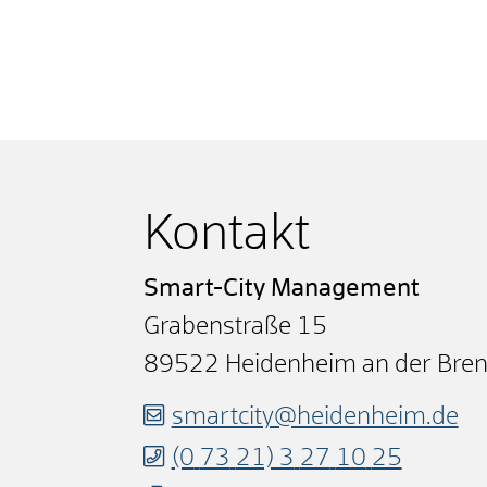
Kontakt
Smart-City Management
Grabenstraße 15
89522
Heidenheim an der Bre
smartcity@heidenheim.de
(0
73
21) 3
27
10
25