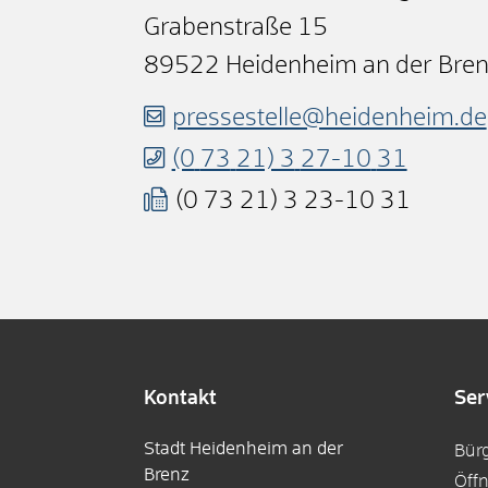
Grabenstraße 15
89522
Heidenheim an der Bre
pressestelle@heidenheim.de
(0
73
21) 3
27-10
31
(0
73
21) 3
23-10
31
Kontakt
Ser
Stadt Heidenheim an der
Bür
Brenz
Öff