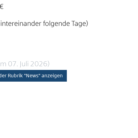
0€
intereinander folgende Tage)
 am 07. Juli 2026)
 der Rubrik "News" anzeigen