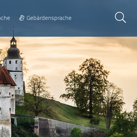
ache
Gebärdensprache