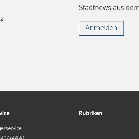
Stadtnews aus dem
nz
Anmelden
vice
Rubriken
gerservice
nungszeiten