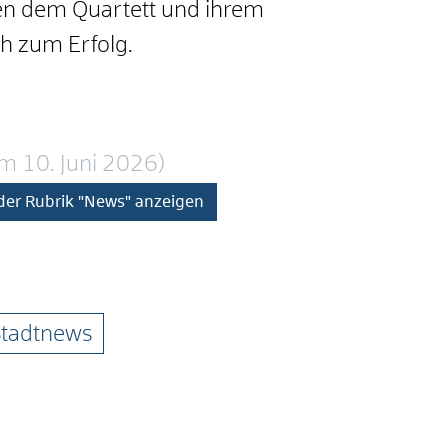
n dem Quartett und ihrem
ch zum Erfolg.
 am 10. Juni 2026)
 der Rubrik "News" anzeigen
tadtnews