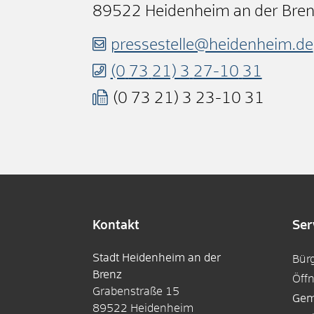
89522
Heidenheim an der Bre
pressestelle@heidenheim.de
(0
73
21) 3
27-10
31
(0
73
21) 3
23-10
31
Kontakt
Ser
Stadt Heidenheim an der
Bür
Brenz
Öff
Grabenstraße 15
Gem
89522
Heidenheim