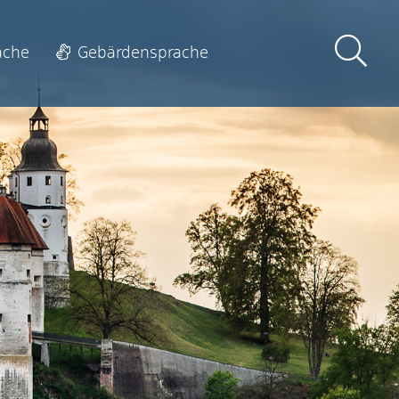
ache
Gebärdensprache