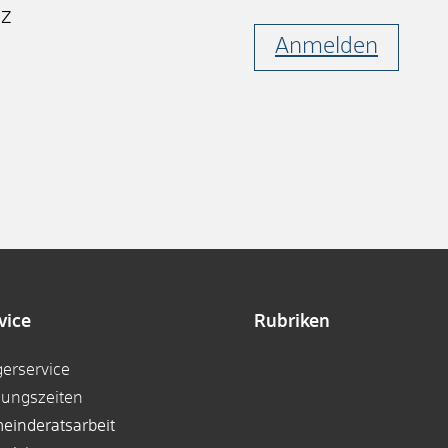
nz
Anmelden
vice
Rubriken
gerservice
nungszeiten
einderatsarbeit