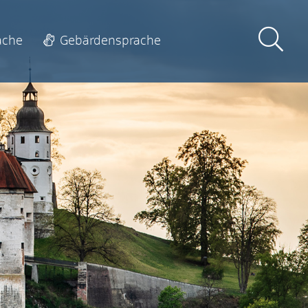
ache
Gebärdensprache