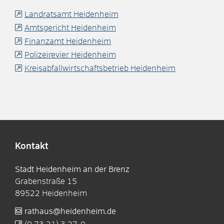
Landratsamt Heidenheim
Amtsgericht Heidenheim
Finanzamt Heidenheim
Polizeirevier Heidenheim
Kreisabfallwirtschaftsbetrieb Heidenheim
Kontakt
Stadt Heidenheim an der Brenz
Grabenstraße 15
89522
Heidenheim
rathaus@heidenheim.de