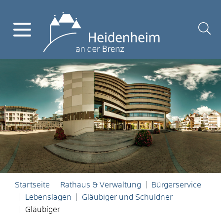
Startseite
Rathaus & Verwaltung
Bürgerservice
Lebenslagen
Gläubiger und Schuldner
Gläubiger