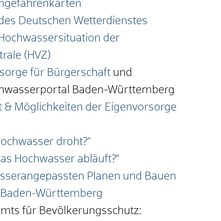
ngefahrenkarten
des Deutschen Wetterdienstes
 Hochwassersituation der
rale (HVZ)
sorge für Bürgerschaft
und
hwasserportal Baden-Württemberg
ht & Möglichkeiten der Eigenvorsorge
Hochwasser droht?“
das Hochwasser abläuft?"
sserangepassten Planen und Bauen
l Baden-Württemberg
mts für Bevölkerungsschutz: