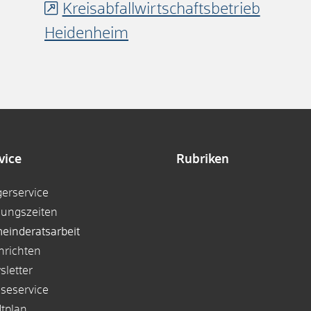
Kreisabfallwirtschaftsbetrieb
Heidenheim
vice
Rubriken
gerservice
nungszeiten
einderatsarbeit
hrichten
sletter
sseservice
dtplan