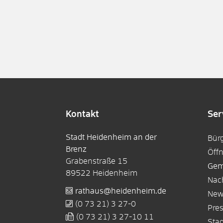
Kontakt
Ser
Stadt Heidenheim an der
Bür
Brenz
Öff
Grabenstraße 15
Gem
89522
Heidenheim
Nac
rathaus@heidenheim.de
New
(0
73
21) 3
27-0
Pre
(0
73
21) 3
27-10
11
Sta