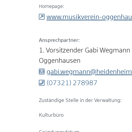
Homepage:
www.musikverein-oggenhau
Ansprechpartner:
1. Vorsitzender
Gabi
Wegmann
Oggenhausen
gabi.wegmann@heidenheim
(0
73
21) 27
89
87
Zuständige Stelle in der Verwaltung:
Kulturbüro