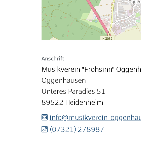
Anschrift
Musikverein "Frohsinn" Oggenh
Oggenhausen
Unteres Paradies 51
89522
Heidenheim
info@musikverein-oggenha
(0
73
21) 27
89
87