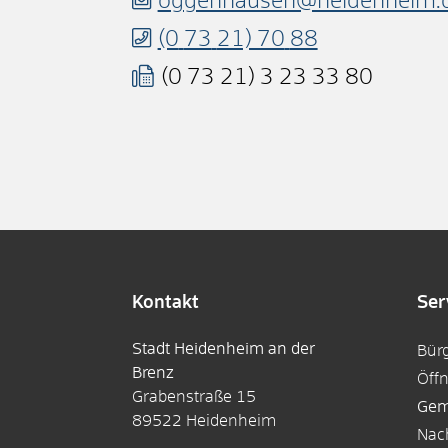
oggenhausen@heidenheim.
(0
73
21) 70
88
(0
73
21) 3
23
33
80
Kontakt
Ser
Stadt Heidenheim an der
Bür
Brenz
Öff
Grabenstraße 15
Gem
89522
Heidenheim
Nac