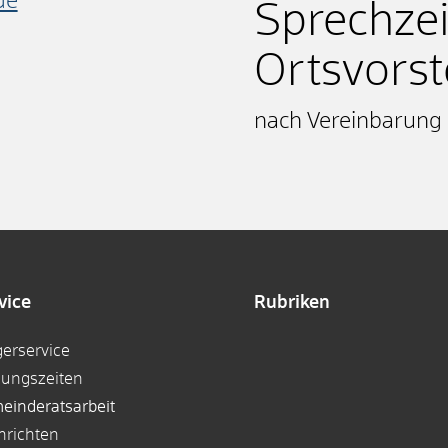
de
Sprechze
Ortsvors
nach Vereinbarung
vice
Rubriken
gerservice
nungszeiten
einderatsarbeit
hrichten