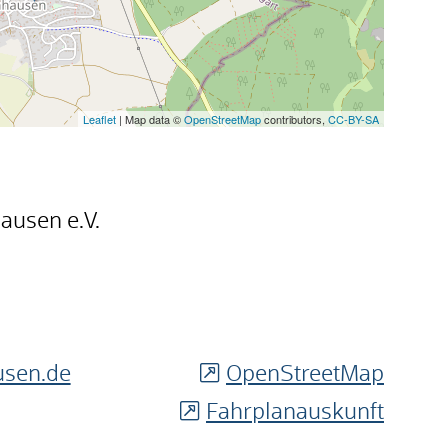
Leaflet
| Map data ©
OpenStreetMap
contributors,
CC-BY-SA
ausen e.V.
usen.de
OpenStreetMap
Fahrplanauskunft