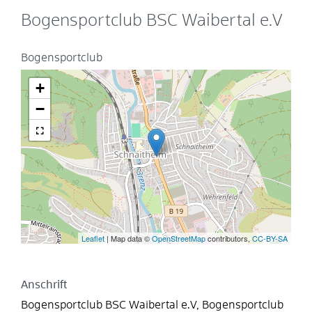
Bogensportclub BSC Waibertal e.V
Bogensportclub
+
−
Leaflet
| Map data ©
OpenStreetMap
contributors,
CC-BY-SA
Anschrift
Bogensportclub BSC Waibertal e.V, Bogensportclub