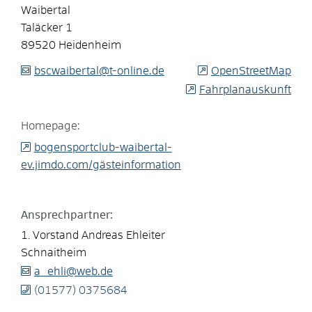
Waibertal
Taläcker 1
89520
Heidenheim
bscwaibertal@t-online.de
OpenStreetMap
Fahrplanauskunft
Homepage:
bogensportclub-waibertal-
ev.jimdo.com/gästeinformation
Ansprechpartner:
1. Vorstand
Andreas
Ehleiter
Schnaitheim
a_ehli@web.de
(0
15
77) 0
37
56
84