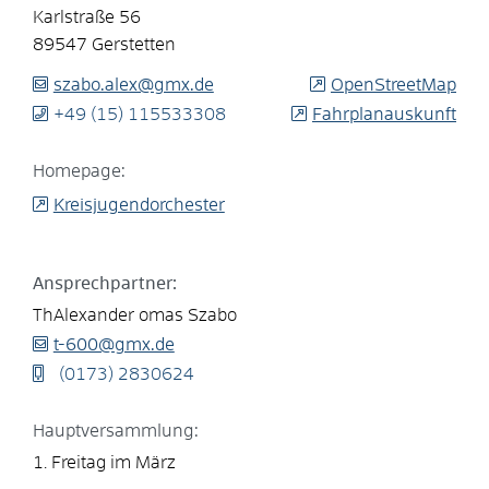
Karlstraße 56
89547
Gerstetten
szabo.alex@gmx.de
OpenStreetMap
+49 (15) 1
15
53
33
08
Fahrplanauskunft
Homepage:
Kreisjugendorchester
Ansprechpartner:
ThAlexander omas
Szabo
t-600@gmx.de
(01
73) 2
83
06
24
Hauptversammlung:
1. Freitag im März