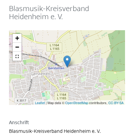
Blasmusik-Kreisverband
Heidenheim e. V.
+
−
Leaflet
| Map data ©
OpenStreetMap
contributors,
CC-BY-SA
Anschrift
Blasmusik-Kreisverband Heidenheim e. V.