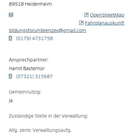
89518
Heidenheim
OpenStreetMap
Fahrplanauskunft
bildungsforumbrenzev@gmail.com
(01
79) 4
73
17
58
Ansprechpartner:
Hamit
Baytemür
(0
73
21) 31
56
87
Gemeinnützig:
Ja
Zuständige Stelle in der Verwaltung:
Allg. zentr. Verwaltungsaufg.