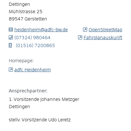
Dettingen
Mühlstrasse 25
89547
Gerstetten
heidenheim@adfc-bw.de
OpenStreetMap
(0
73
24) 98
04
64
Fahrplanauskunft
(0
15
16) 7
20
08
65
Homepage:
adfc Heidenheim
Ansprechpartner:
1. Vorsitzende
Johannes
Metzger
Dettingen
stellv. Vorsitzende
Udo
Leretz