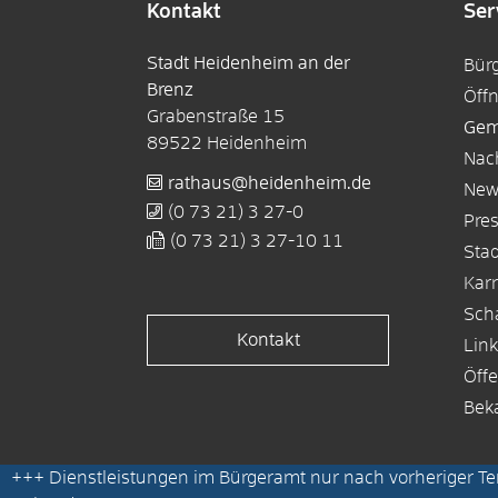
Kontakt
Ser
Stadt Heidenheim an der
Bür
Brenz
Öff
Grabenstraße 15
Gem
89522
Heidenheim
Nac
rathaus@heidenheim.de
New
(0
73
21) 3
27-0
Pre
(0
73
21) 3
27-10
11
Sta
Karr
Sch
Kontakt
Lin
Öffe
Bek
+++
Dienstleistungen im Bürgeramt nur nach vorheriger T