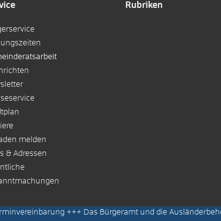
vice
Rubriken
gerservice
nungszeiten
einderatsarbeit
hrichten
sletter
sseservice
dtplan
iere
aden melden
ks & Adressen
ntliche
anntmachungen
erminvereinbarung
+++ Das Bürgeramt und die Ausländerbeh