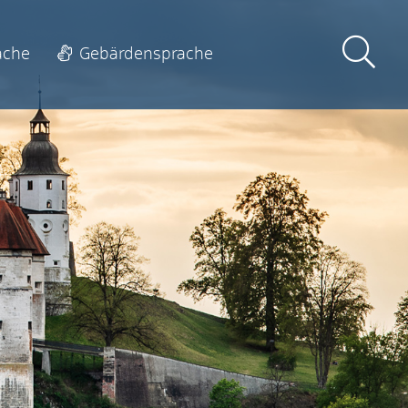
ache
Gebärdensprache