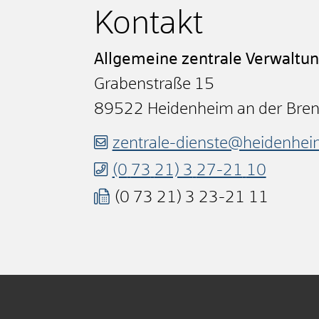
Kontakt
Allgemeine zentrale Verwaltu
Grabenstraße 15
89522
Heidenheim an der Bre
zentrale-dienste@heidenhei
(0
73
21) 3
27-21
10
(0
73
21) 3
23-21
11