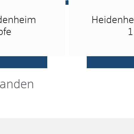
idenheim
Heidenhe
pfe
1
handen