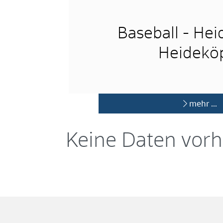
Baseball - He
Heidekö
mehr …
Keine Daten vor