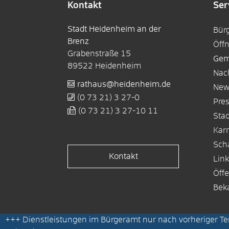
Kontakt
Ser
Stadt Heidenheim an der
Bür
Brenz
Öff
Grabenstraße 15
Gem
89522
Heidenheim
Nac
rathaus@heidenheim.de
New
(0
73
21) 3
27-0
Pre
(0
73
21) 3
27-10
11
Sta
Karr
Sch
Kontakt
Lin
Öffe
Bek
+++
Dienstleistungen im Bürgeramt nur nach vorheriger T