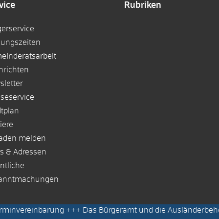
vice
Rubriken
gerservice
nungszeiten
einderatsarbeit
hrichten
sletter
sseservice
dtplan
iere
aden melden
ks & Adressen
ntliche
anntmachungen
erminvereinbarung
+++ Das Bürgeramt und die Ausländerbeh