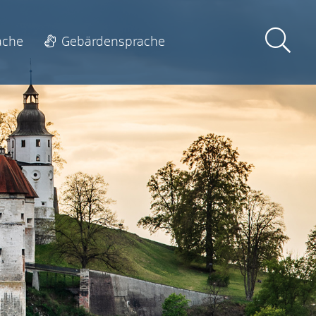
ache
Gebärdensprache