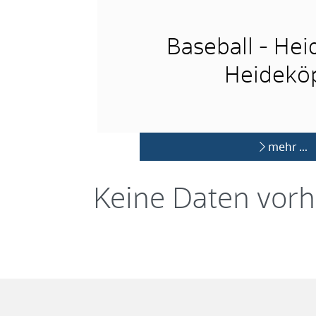
Baseball - He
Heidekö
mehr …
Keine Daten vor