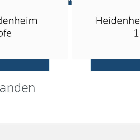
idenheim
Heidenhe
pfe
1
handen