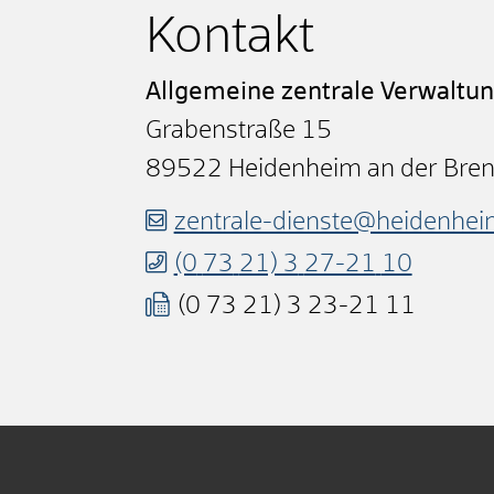
Kontakt
Allgemeine zentrale Verwaltu
Grabenstraße 15
89522
Heidenheim an der Bre
zentrale-dienste@heidenhei
(0
73
21) 3
27-21
10
(0
73
21) 3
23-21
11