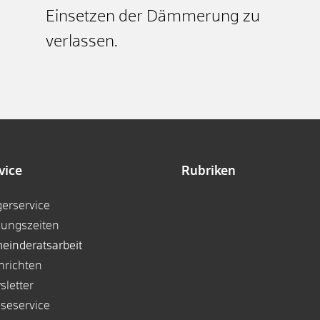
Einsetzen der Dämmerung zu
verlassen.
vice
Rubriken
gerservice
nungszeiten
einderatsarbeit
hrichten
sletter
sseservice