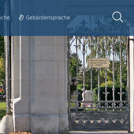
ache
Gebärdensprache