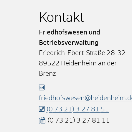
Kontakt
Friedhofswesen und
Betriebsverwaltung
Friedrich-Ebert-Straße 28-32
89522
Heidenheim an der
Brenz
friedhofswesen@heidenheim.d
(0
73
21) 3
27
81
51
(0
73
21) 3
27
81
11