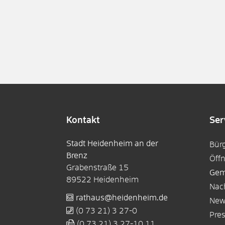
Kontakt
Ser
Stadt Heidenheim an der
Bür
Brenz
Öff
Grabenstraße 15
Gem
89522
Heidenheim
Nac
rathaus@heidenheim.de
New
(0
73
21) 3
27-0
Pre
(0
73
21) 3
27-10
11