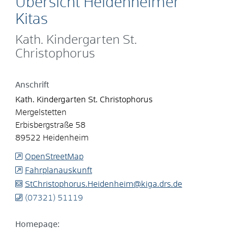
Übersicht Heidenheimer
Kitas
Kath. Kindergarten St.
Christophorus
Anschrift
Kath. Kindergarten St. Christophorus
Mergelstetten
Erbisbergstraße 58
89522
Heidenheim
OpenStreetMap
Fahrplanauskunft
StChristophorus.Heidenheim@kiga.drs.de
(0
73
21) 5
11
19
Homepage: